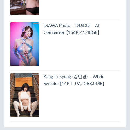
DJAWA Photo – DDiDDi – AI
Companion [156P／1.48GB]
Kang In-kyung (강인경) – White
Sweater [14P + 1V／288.0MB]