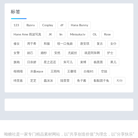
标签
123
Byoru
Cosplay
df
Hana Bunny
Hane Ame 雨波写真
JK
lin
Minisuka.tv
OL
Rose
修女
周于希
和服
咬一口兔娘
唐安琪
复古
女仆
女警
妲己
婚纱
安然
尤妮丝
就是阿朱啊
护士
旗袍
日奈娇
星之迟迟
朱可儿
束缚
杨晨晨
果儿
桜桃喵
水淼aqua
王雨纯
王馨瑶
白银81
空姐
绮里嘉
芝芝
蠢沫沫
陆萱萱
鱼子酱
黏黏团子兔
지아
呦糖社是一家专门精品素材网站，以“共享创造价值”为理念，以“分享快乐”