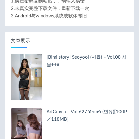
1.解压密码复制粘贴，手动输入易错
2.未真实完整下载文件，重新下载一次
3.Android与windows系统或软体陈旧
文章展示
[Bimilstory] Seoyool (서율) – Vol.08 서
율++#
ArtGravia – Vol.627 YeonYu(연유)[100P
／118MB]