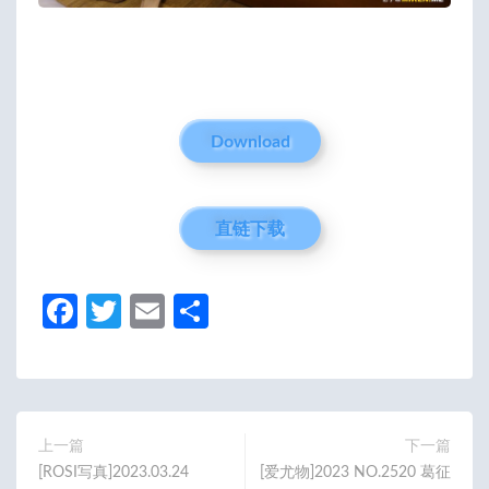
Download
直链下载
Fa
T
E
分
ce
w
m
享
b
itt
ail
o
er
o
上一篇
下一篇
[ROSI写真]2023.03.24
[爱尤物]2023 NO.2520 葛征
k