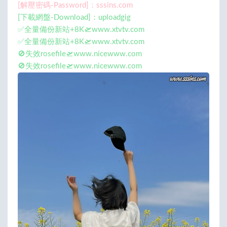
[解壓密碼-Password]：sssins.com
[下載網盤-Download]：uploadgig
✅全量備份新站+8K🛫www.xtvtv.com
✅全量備份新站+8K🛫www.xtvtv.com
🚫失效rosefile🛫www.nicewww.com
🚫失效rosefile🛫www.nicewww.com