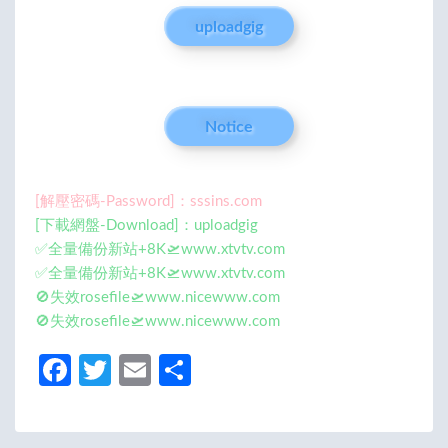
uploadgig
Notice
[解壓密碼-Password]：sssins.com
[下載網盤-Download]：uploadgig
✅全量備份新站+8K🛫www.xtvtv.com
✅全量備份新站+8K🛫www.xtvtv.com
🚫失效rosefile🛫www.nicewww.com
🚫失效rosefile🛫www.nicewww.com
Fa
T
E
分
ce
w
m
享
b
itt
ail