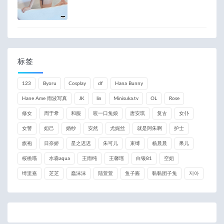
标签
123
Byoru
Cosplay
df
Hana Bunny
Hane Ame 雨波写真
JK
lin
Minisuka.tv
OL
Rose
修女
周于希
和服
咬一口兔娘
唐安琪
复古
女仆
女警
妲己
婚纱
安然
尤妮丝
就是阿朱啊
护士
旗袍
日奈娇
星之迟迟
朱可儿
束缚
杨晨晨
果儿
桜桃喵
水淼aqua
王雨纯
王馨瑶
白银81
空姐
绮里嘉
芝芝
蠢沫沫
陆萱萱
鱼子酱
黏黏团子兔
지아