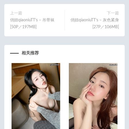
o
er
o
上一篇
下一篇
俏妞qiaoniuTT’s – 吊带袜
俏妞qiaoniuTT’s – 灰色紧身
k
[50P／197MB]
[27P／106MB]
相关推荐