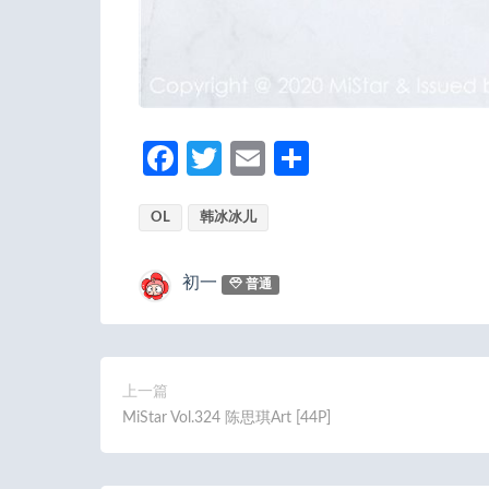
Fa
T
E
分
ce
w
m
享
OL
b
韩冰冰儿
itt
ail
o
er
初一
普通
o
k
上一篇
MiStar Vol.324 陈思琪Art [44P]