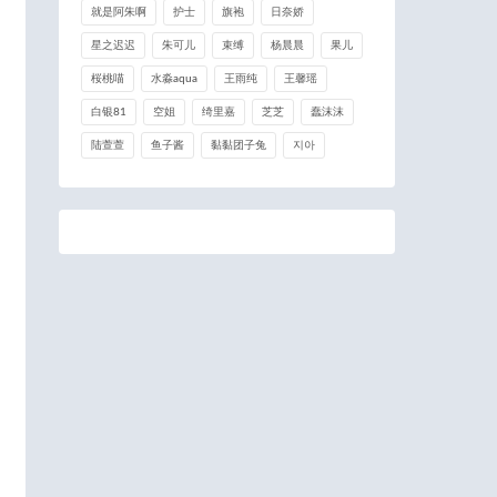
就是阿朱啊
护士
旗袍
日奈娇
星之迟迟
朱可儿
束缚
杨晨晨
果儿
桜桃喵
水淼aqua
王雨纯
王馨瑶
白银81
空姐
绮里嘉
芝芝
蠢沫沫
陆萱萱
鱼子酱
黏黏团子兔
지아