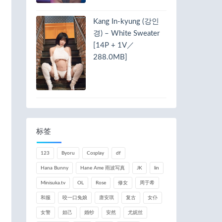
Kang In-kyung (강인
경) – White Sweater
[14P + 1V／
288.0MB]
标签
123
Byoru
Cosplay
df
Hana Bunny
Hane Ame 雨波写真
JK
lin
Minisuka.tv
OL
Rose
修女
周于希
和服
咬一口兔娘
唐安琪
复古
女仆
女警
妲己
婚纱
安然
尤妮丝