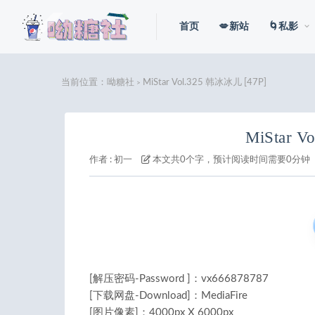
首页
💋新站
🌀私影
当前位置：
呦糖社
MiStar Vol.325 韩冰冰儿 [47P]
>
MiStar 
作者 :
初一
本文共0个字，预计阅读时间需要0分钟
[解压密码-Password ]：vx666878787
[下载网盘-Download]：MediaFire
[图片像素]：4000px X 6000px