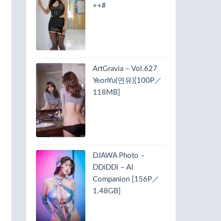
++#
ArtGravia – Vol.627
YeonYu(연유)[100P／
118MB]
DJAWA Photo –
DDiDDi – AI
Companion [156P／
1.48GB]