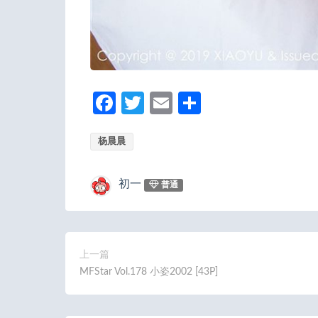
Fa
T
E
分
ce
w
m
享
杨晨晨
b
itt
ail
o
er
初一
普通
o
k
上一篇
MFStar Vol.178 小姿2002 [43P]