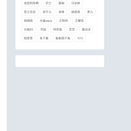
就是阿朱啊
护士
旗袍
日奈娇
星之迟迟
朱可儿
束缚
杨晨晨
果儿
桜桃喵
水淼aqua
王雨纯
王馨瑶
白银81
空姐
绮里嘉
芝芝
蠢沫沫
陆萱萱
鱼子酱
黏黏团子兔
지아