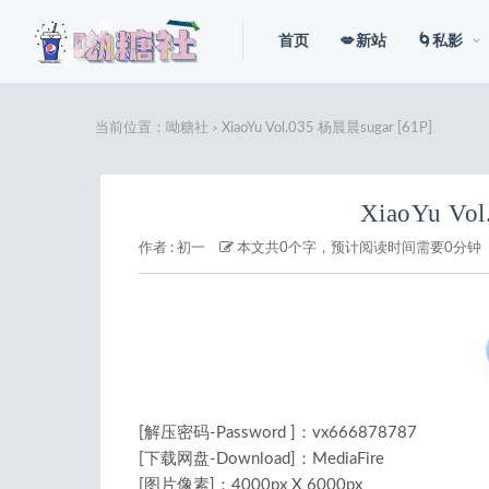
首页
💋新站
🌀私影
当前位置：
呦糖社
XiaoYu Vol.035 杨晨晨sugar [61P]
>
XiaoYu Vo
作者 :
初一
本文共0个字，预计阅读时间需要0分钟
[解压密码-Password ]：vx666878787
[下载网盘-Download]：MediaFire
[图片像素]：4000px X 6000px