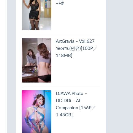
++#
ArtGravia – Vol.627
YeonYu(연유)[100P／
118MB]
DJAWA Photo –
DDiDDi – AI
Companion [156P／
1.48GB]