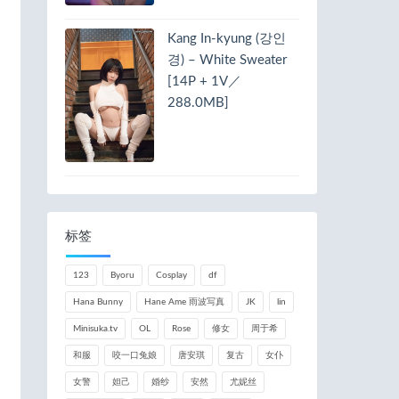
Kang In-kyung (강인
경) – White Sweater
[14P + 1V／
288.0MB]
标签
123
Byoru
Cosplay
df
Hana Bunny
Hane Ame 雨波写真
JK
lin
Minisuka.tv
OL
Rose
修女
周于希
和服
咬一口兔娘
唐安琪
复古
女仆
女警
妲己
婚纱
安然
尤妮丝