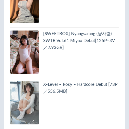
[SWEETBOX] Nyangsarang (냥사랑)
SWTB Vol.61 Miyao Debut[125P+3V
／2.93GB]
X-Level – Rosy – Hardcore Debut [73P
／556.5MB]