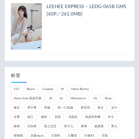
LEEHEE EXPRESS – LEDG-065B GMS
[60P／261.0MB]
标签
123
Byoru
Cosplay
df
Hana Bunny
Hane Ame 雨波写真
JK
lin
Minisuka.tv
OL
Rose
修女
周于希
和服
咬一口兔娘
唐安琪
复古
女仆
女警
妲己
婚纱
安然
尤妮丝
就是阿朱啊
护士
旗袍
日奈娇
星之迟迟
朱可儿
束缚
杨晨晨
果儿
桜桃喵
水淼aqua
王雨纯
王馨瑶
白银81
空姐