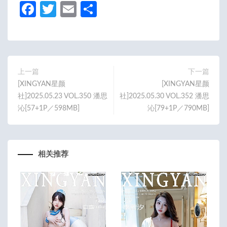
Fa
T
E
分
ce
w
m
享
b
itt
ail
o
er
o
上一篇
下一篇
[XINGYAN星颜
[XINGYAN星颜
k
社]2025.05.23 VOL.350 潘思
社]2025.05.30 VOL.352 潘思
沁[57+1P／598MB]
沁[79+1P／790MB]
相关推荐