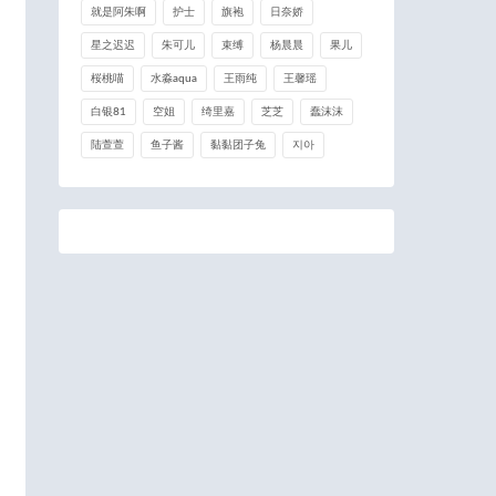
就是阿朱啊
护士
旗袍
日奈娇
星之迟迟
朱可儿
束缚
杨晨晨
果儿
桜桃喵
水淼aqua
王雨纯
王馨瑶
白银81
空姐
绮里嘉
芝芝
蠢沫沫
陆萱萱
鱼子酱
黏黏团子兔
지아