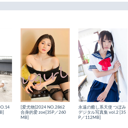
O.14
[爱尤物]2024 NO.2862
永遠の癒し系天使 つぼみ
B]
合身的爱 zoe[35P／260
デジタル写真集 vol.2 [35
MB]
P／112MB]