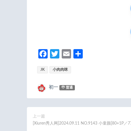
Fa
T
E
分
ce
w
m
享
JK
b
小肉肉咪
itt
ail
o
er
初一
普通
o
k
上一篇
[Xiuren秀人网]2024.09.11 NO.9143 小童颜[80+1P／7