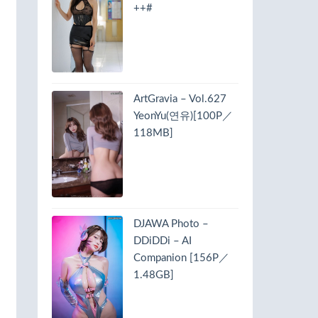
++#
ArtGravia – Vol.627
YeonYu(연유)[100P／
118MB]
DJAWA Photo –
DDiDDi – AI
Companion [156P／
1.48GB]