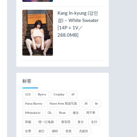
Kang In-kyung (강인
경) – White Sweater
[14P + 1V／
288.0MB]
标签
123
Byoru
Cosplay
df
Hana Bunny
Hane Ame 雨波写真
JK
lin
Minisuka.tv
OL
Rose
修女
周于希
和服
咬一口兔娘
唐安琪
复古
女仆
女警
妲己
婚纱
安然
尤妮丝