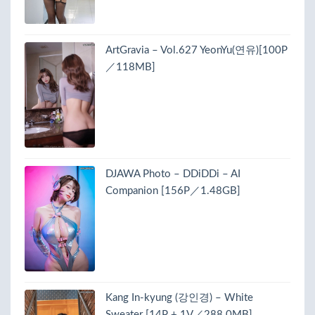
ArtGravia – Vol.627 YeonYu(연유)[100P
／118MB]
DJAWA Photo – DDiDDi – AI
Companion [156P／1.48GB]
Kang In-kyung (강인경) – White
Sweater [14P + 1V／288.0MB]