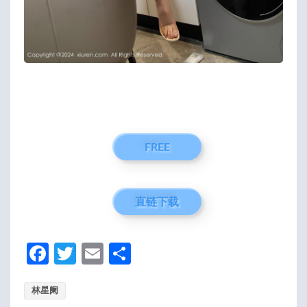
FREE
直链下载
Fa
T
E
分
ce
w
m
享
林星阑
b
itt
ail