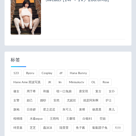
标签
123
Byoru
Cosplay
df
Hana Bunny
Hane Ame 雨波写真
JK
lin
Minisuka.tv
OL
Rose
修女
周于希
和服
咬一口兔娘
唐安琪
复古
女仆
女警
妲己
婚纱
安然
尤妮丝
就是阿朱啊
护士
旗袍
日奈娇
星之迟迟
朱可儿
束缚
杨晨晨
果儿
桜桃喵
水淼aqua
王雨纯
王馨瑶
白银81
空姐
绮里嘉
芝芝
蠢沫沫
陆萱萱
鱼子酱
黏黏团子兔
지아