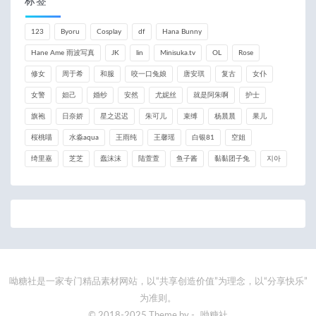
标签
123
Byoru
Cosplay
df
Hana Bunny
Hane Ame 雨波写真
JK
lin
Minisuka.tv
OL
Rose
修女
周于希
和服
咬一口兔娘
唐安琪
复古
女仆
女警
妲己
婚纱
安然
尤妮丝
就是阿朱啊
护士
旗袍
日奈娇
星之迟迟
朱可儿
束缚
杨晨晨
果儿
桜桃喵
水淼aqua
王雨纯
王馨瑶
白银81
空姐
绮里嘉
芝芝
蠢沫沫
陆萱萱
鱼子酱
黏黏团子兔
지아
呦糖社是一家专门精品素材网站，以“共享创造价值”为理念，以“分享快乐”
为准则。
© 2018-2025 Theme by -
呦糖社