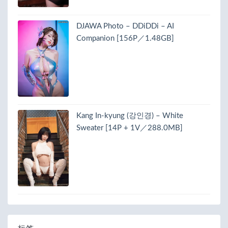
DJAWA Photo – DDiDDi – AI
Companion [156P／1.48GB]
Kang In-kyung (강인경) – White
Sweater [14P + 1V／288.0MB]