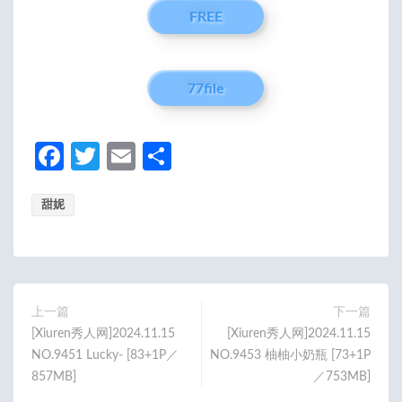
FREE
77file
Fa
T
E
分
ce
w
m
享
甜妮
b
itt
ail
o
er
o
k
上一篇
下一篇
[Xiuren秀人网]2024.11.15
[Xiuren秀人网]2024.11.15
NO.9451 Lucky- [83+1P／
NO.9453 柚柚小奶瓶 [73+1P
857MB]
／753MB]