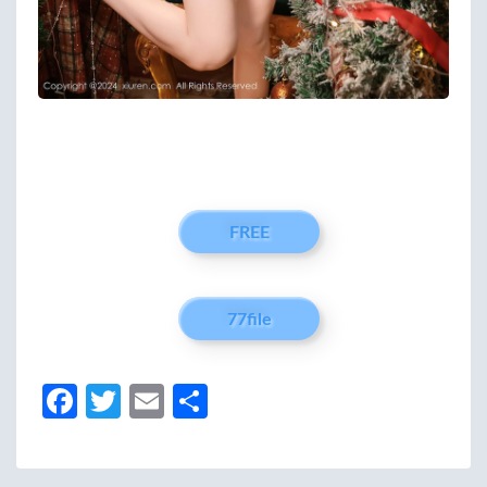
FREE
77file
Fa
T
E
分
ce
w
m
享
b
itt
ail