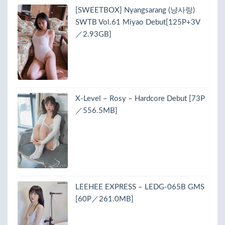
[SWEETBOX] Nyangsarang (냥사랑)
SWTB Vol.61 Miyao Debut[125P+3V
／2.93GB]
X-Level – Rosy – Hardcore Debut [73P
／556.5MB]
LEEHEE EXPRESS – LEDG-065B GMS
[60P／261.0MB]