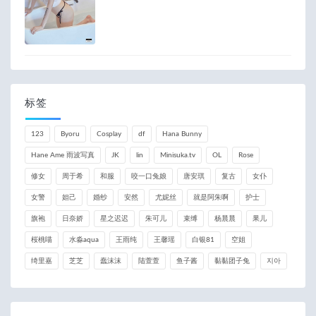
标签
123
Byoru
Cosplay
df
Hana Bunny
Hane Ame 雨波写真
JK
lin
Minisuka.tv
OL
Rose
修女
周于希
和服
咬一口兔娘
唐安琪
复古
女仆
女警
妲己
婚纱
安然
尤妮丝
就是阿朱啊
护士
旗袍
日奈娇
星之迟迟
朱可儿
束缚
杨晨晨
果儿
桜桃喵
水淼aqua
王雨纯
王馨瑶
白银81
空姐
绮里嘉
芝芝
蠢沫沫
陆萱萱
鱼子酱
黏黏团子兔
지아