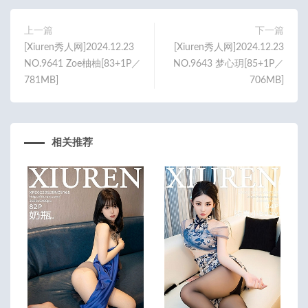
o
er
o
上一篇
下一篇
[Xiuren秀人网]2024.12.23
[Xiuren秀人网]2024.12.23
k
NO.9641 Zoe柚柚[83+1P／
NO.9643 梦心玥[85+1P／
781MB]
706MB]
相关推荐