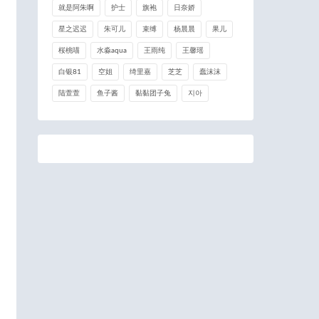
就是阿朱啊
护士
旗袍
日奈娇
星之迟迟
朱可儿
束缚
杨晨晨
果儿
桜桃喵
水淼aqua
王雨纯
王馨瑶
白银81
空姐
绮里嘉
芝芝
蠢沫沫
陆萱萱
鱼子酱
黏黏团子兔
지아