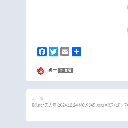
Fa
T
E
分
ce
w
m
享
b
itt
ail
初一
普通
o
er
o
k
上一篇
[Xiuren秀人网]2024.12.24 NO.9645 糖糖❤[67+1P／7