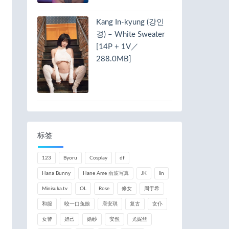
Kang In-kyung (강인
경) – White Sweater
[14P + 1V／
288.0MB]
标签
123
Byoru
Cosplay
df
Hana Bunny
Hane Ame 雨波写真
JK
lin
Minisuka.tv
OL
Rose
修女
周于希
和服
咬一口兔娘
唐安琪
复古
女仆
女警
妲己
婚纱
安然
尤妮丝