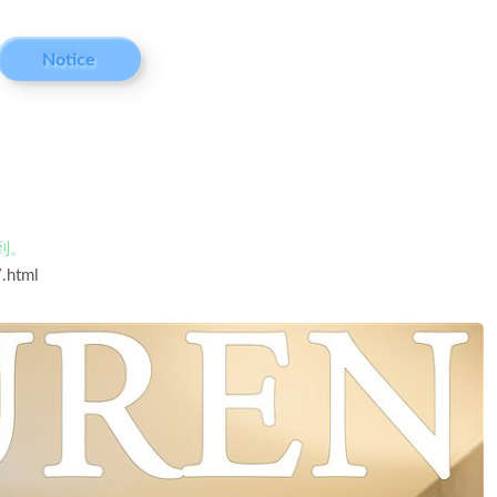
Notice
到。
.html