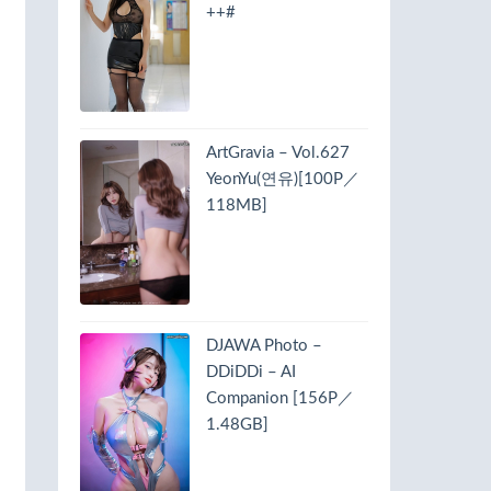
++#
ArtGravia – Vol.627
YeonYu(연유)[100P／
118MB]
DJAWA Photo –
DDiDDi – AI
Companion [156P／
1.48GB]