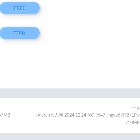
FREE
77file
下一
47MB]
[Xiuren秀人网]2024.12.24 NO.9647 lingyu69[72+1P
710MB