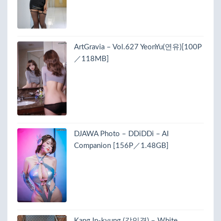
ArtGravia – Vol.627 YeonYu(연유)[100P
／118MB]
DJAWA Photo – DDiDDi – AI
Companion [156P／1.48GB]
Kang In-kyung (강인경) – White