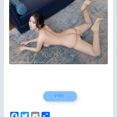
FREE
Fa
T
E
分