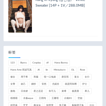
Sweater [14P + 1V／288.0MB]
标签
123
Byoru
Cosplay
df
Hana Bunny
Hane Ame 雨波写真
JK
lin
Minisuka.tv
OL
Rose
修女
周于希
和服
咬一口兔娘
唐安琪
复古
女仆
女警
妲己
婚纱
安然
尤妮丝
就是阿朱啊
护士
旗袍
日奈娇
星之迟迟
朱可儿
束缚
杨晨晨
果儿
桜桃喵
水淼aqua
王雨纯
王馨瑶
白银81
空姐
绮里嘉
芝芝
蠢沫沫
陆萱萱
鱼子酱
黏黏团子兔
지아