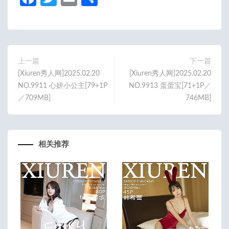
ce
w
m
享
b
itt
ail
o
er
o
上一篇
下一篇
[Xiuren秀人网]2025.02.20
[Xiuren秀人网]2025.02.20
k
NO.9911 心妍小公主[79+1P
NO.9913 蛋蛋宝[71+1P／
／709MB]
746MB]
相关推荐