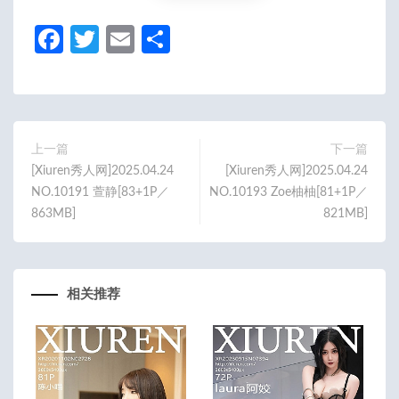
Fa
T
E
分
ce
w
m
享
b
itt
ail
o
er
o
上一篇
下一篇
[Xiuren秀人网]2025.04.24
[Xiuren秀人网]2025.04.24
k
NO.10191 萱静[83+1P／
NO.10193 Zoe柚柚[81+1P／
863MB]
821MB]
相关推荐