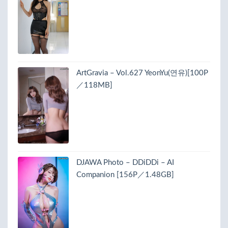
ArtGravia – Vol.627 YeonYu(연유)[100P
／118MB]
DJAWA Photo – DDiDDi – AI
Companion [156P／1.48GB]