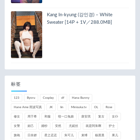
Kang In-kyung (강인경) – White
Sweater [14P + 1V／288.0MB]
标签
123
Byoru
Cosplay
df
Hana Bunny
Hane Ame 雨波写真
JK
lin
Minisuka.tv
OL
Rose
修女
周于希
和服
咬一口兔娘
唐安琪
复古
女仆
女警
妲己
婚纱
安然
尤妮丝
就是阿朱啊
护士
旗袍
日奈娇
星之迟迟
朱可儿
束缚
杨晨晨
果儿