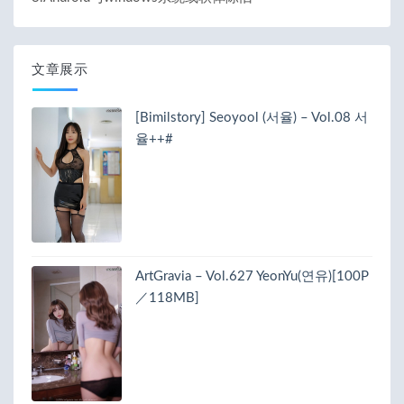
文章展示
[Bimilstory] Seoyool (서율) – Vol.08 서
율++#
ArtGravia – Vol.627 YeonYu(연유)[100P
／118MB]