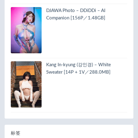
DJAWA Photo – DDiDDi – AI
Companion [156P／1.48GB]
Kang In-kyung (강인경) – White
Sweater [14P + 1V／288.0MB]
标签