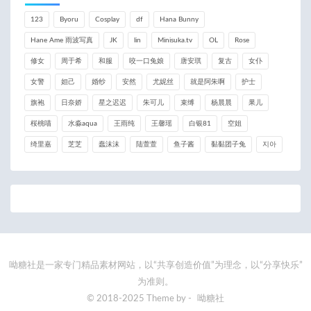
123
Byoru
Cosplay
df
Hana Bunny
Hane Ame 雨波写真
JK
lin
Minisuka.tv
OL
Rose
修女
周于希
和服
咬一口兔娘
唐安琪
复古
女仆
女警
妲己
婚纱
安然
尤妮丝
就是阿朱啊
护士
旗袍
日奈娇
星之迟迟
朱可儿
束缚
杨晨晨
果儿
桜桃喵
水淼aqua
王雨纯
王馨瑶
白银81
空姐
绮里嘉
芝芝
蠢沫沫
陆萱萱
鱼子酱
黏黏团子兔
지아
呦糖社是一家专门精品素材网站，以“共享创造价值”为理念，以“分享快乐”
为准则。
© 2018-2025 Theme by -
呦糖社