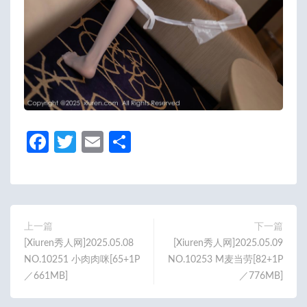
Fa
T
E
分
ce
w
m
享
b
itt
ail
o
er
o
上一篇
下一篇
[Xiuren秀人网]2025.05.08
[Xiuren秀人网]2025.05.09
k
NO.10251 小肉肉咪[65+1P
NO.10253 M麦当劳[82+1P
／661MB]
／776MB]