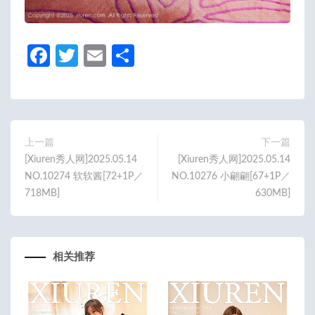
Fa
T
E
分
ce
w
m
享
b
itt
ail
o
er
o
上一篇
下一篇
[Xiuren秀人网]2025.05.14
[Xiuren秀人网]2025.05.14
k
NO.10274 软软酱[72+1P／
NO.10276 小翩翩[67+1P／
718MB]
630MB]
相关推荐