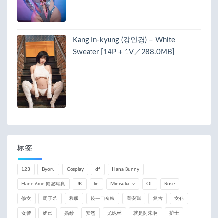
Kang In-kyung (강인경) – White
Sweater [14P + 1V／288.0MB]
标签
123
Byoru
Cosplay
df
Hana Bunny
Hane Ame 雨波写真
JK
lin
Minisuka.tv
OL
Rose
修女
周于希
和服
咬一口兔娘
唐安琪
复古
女仆
女警
妲己
婚纱
安然
尤妮丝
就是阿朱啊
护士