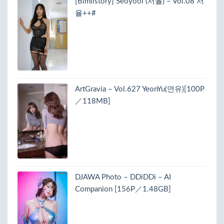
[Bimilstory] Seoyool (서율) – Vol.08 서
율++#
ArtGravia – Vol.627 YeonYu(연유)[100P
／118MB]
DJAWA Photo – DDiDDi – AI
Companion [156P／1.48GB]