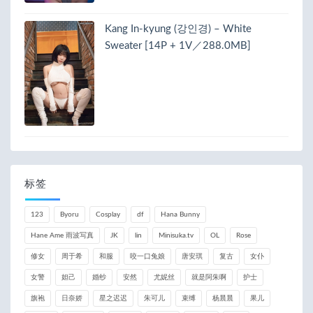
Kang In-kyung (강인경) – White
Sweater [14P + 1V／288.0MB]
标签
123
Byoru
Cosplay
df
Hana Bunny
Hane Ame 雨波写真
JK
lin
Minisuka.tv
OL
Rose
修女
周于希
和服
咬一口兔娘
唐安琪
复古
女仆
女警
妲己
婚纱
安然
尤妮丝
就是阿朱啊
护士
旗袍
日奈娇
星之迟迟
朱可儿
束缚
杨晨晨
果儿