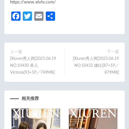
https://www.xtvtv.com/
Fa
T
E
分
ce
w
m
享
b
itt
ail
o
er
o
上一篇
下一篇
[Xiuren秀人网]2025.06.19
[Xiuren秀人网]2025.06.19
k
NO.10430 果儿
NO.10432 娜比[87+1P／
Victoria[93+1P／749MB]
879MB]
相关推荐