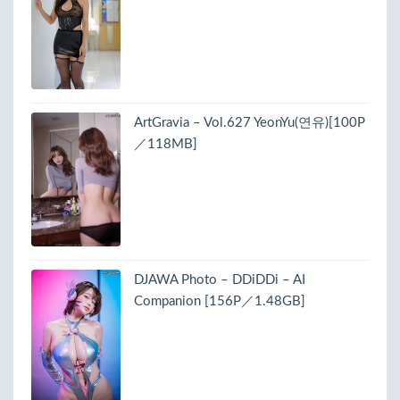
ArtGravia – Vol.627 YeonYu(연유)[100P
／118MB]
DJAWA Photo – DDiDDi – AI
Companion [156P／1.48GB]