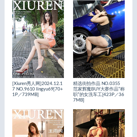
[Xiuren秀人网]2024.12.1
精选街拍作品 NO.0355
7 NO.9610 lingyu69[70+
范家辉魔BUY大赛作品“称
1P／739MB]
职”的女洗车工[423P／36
7MB]