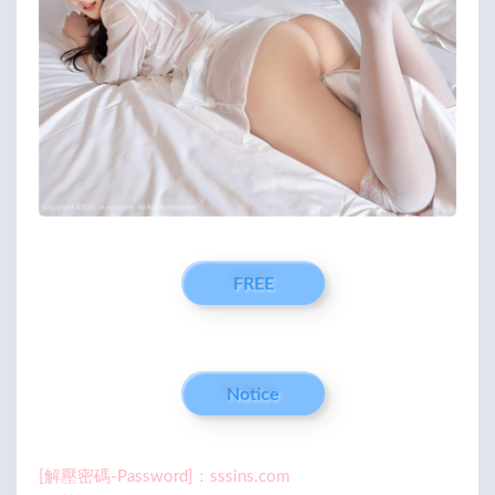
FREE
Notice
[解壓密碼-Password]：sssins.com