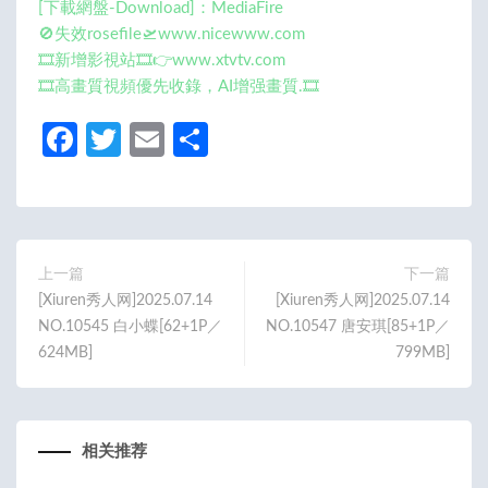
[下載網盤-Download]：MediaFire
🚫失效rosefile🛫www.nicewww.com
🎞️新增影視站🎞️👉www.xtvtv.com
🎞️高畫質視頻優先收錄，AI增强畫質.🎞️
Fa
T
E
分
ce
w
m
享
b
itt
ail
o
er
o
上一篇
下一篇
[Xiuren秀人网]2025.07.14
[Xiuren秀人网]2025.07.14
k
NO.10545 白小蝶[62+1P／
NO.10547 唐安琪[85+1P／
624MB]
799MB]
相关推荐