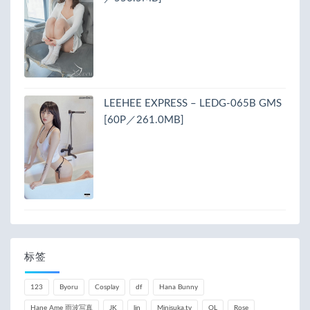
LEEHEE EXPRESS – LEDG-065B GMS
[60P／261.0MB]
标签
123
Byoru
Cosplay
df
Hana Bunny
Hane Ame 雨波写真
JK
lin
Minisuka.tv
OL
Rose