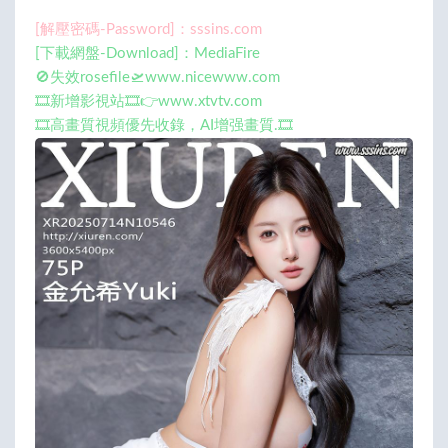
[解壓密碼-Password]：sssins.com
[下載網盤-Download]：MediaFire
🚫失效rosefile🛫www.nicewww.com
🎞️新增影視站🎞️👉www.xtvtv.com
🎞️高畫質視頻優先收錄，AI增强畫質.🎞️