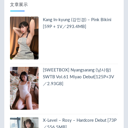
文章展示
Kang In-kyung (강인경) – Pink Bikini
[59P + 1V／293.4MB]
[SWEETBOX] Nyangsarang (냥사랑)
SWTB Vol.61 Miyao Debut[125P+3V
／2.93GB]
X-Level – Rosy – Hardcore Debut [73P
／556.5MB]