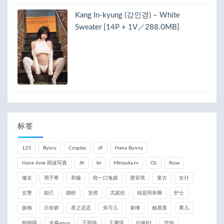
Kang In-kyung (강인경) – White
Sweater [14P + 1V／288.0MB]
标签
123
Byoru
Cosplay
df
Hana Bunny
Hane Ame 雨波写真
JK
lin
Minisuka.tv
OL
Rose
修女
周于希
和服
咬一口兔娘
唐安琪
复古
女仆
女警
妲己
婚纱
安然
尤妮丝
就是阿朱啊
护士
旗袍
日奈娇
星之迟迟
朱可儿
束缚
杨晨晨
果儿
桜桃喵
水淼aqua
王雨纯
王馨瑶
白银81
空姐