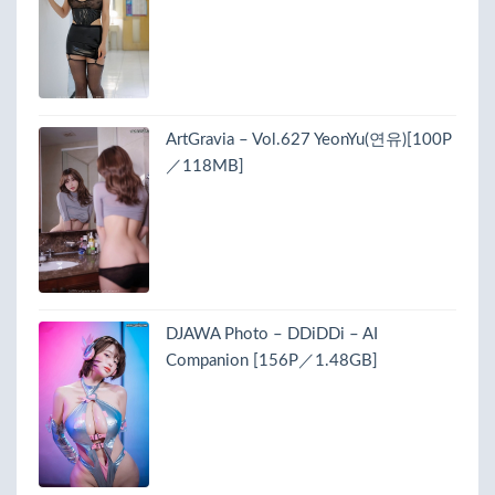
ArtGravia – Vol.627 YeonYu(연유)[100P
／118MB]
DJAWA Photo – DDiDDi – AI
Companion [156P／1.48GB]