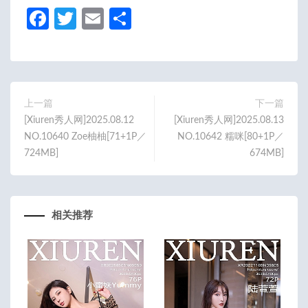
Fa
T
E
分
ce
w
m
享
b
itt
ail
o
er
o
上一篇
下一篇
[Xiuren秀人网]2025.08.12
[Xiuren秀人网]2025.08.13
k
NO.10640 Zoe柚柚[71+1P／
NO.10642 糯咪[80+1P／
724MB]
674MB]
相关推荐