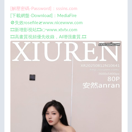
[解壓密碼-Password]：sssins.com
[下載網盤-Download]：MediaFire
🚫失效rosefile🛫www.nicewww.com
🎞️新增影視站🎞️👉www.xtvtv.com
🎞️高畫質視頻優先收錄，AI增强畫質.🎞️