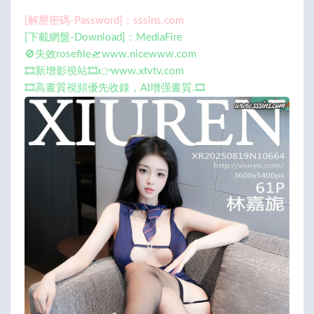
[解壓密碼-Password]：sssins.com
[下載網盤-Download]：MediaFire
🚫失效rosefile🛫www.nicewww.com
🎞️新增影視站🎞️👉www.xtvtv.com
🎞️高畫質視頻優先收錄，AI增强畫質.🎞️