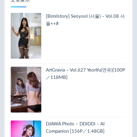
文章展示
[Bimilstory] Seoyool (서율) – Vol.08 서
율++#
ArtGravia – Vol.627 YeonYu(연유)[100P
／118MB]
DJAWA Photo – DDiDDi – AI
Companion [156P／1.48GB]