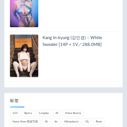
Kang In-kyung (강인경) – White
Sweater [14P + 1V／288.0MB]
标签
123
Byoru
Cosplay
df
Hana Bunny
Hane Ame 雨波写真
JK
lin
Minisuka.tv
OL
Rose