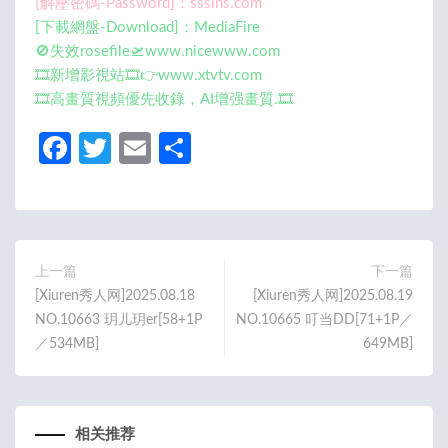
[解壓密碼-Password]：sssins.com
[下載網盤-Download]：MediaFire
🚫失效rosefile🛫www.nicewww.com
🎞️新增影視站🎞️👉www.xtvtv.com
🎞️高畫質視頻優先收錄，AI增强畫質.🎞️
Fa
T
E
分
ce
w
m
享
b
itt
ail
o
er
o
上一篇
下一篇
[Xiuren秀人网]2025.08.18
[Xiuren秀人网]2025.08.19
k
NO.10663 玥儿玥er[58+1P
NO.10665 叮当DD[71+1P／
／534MB]
649MB]
相关推荐