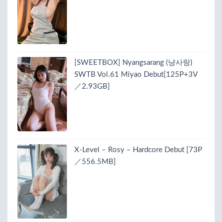
[SWEETBOX] Nyangsarang (냥사랑)
SWTB Vol.61 Miyao Debut[125P+3V
／2.93GB]
X-Level – Rosy – Hardcore Debut [73P
／556.5MB]