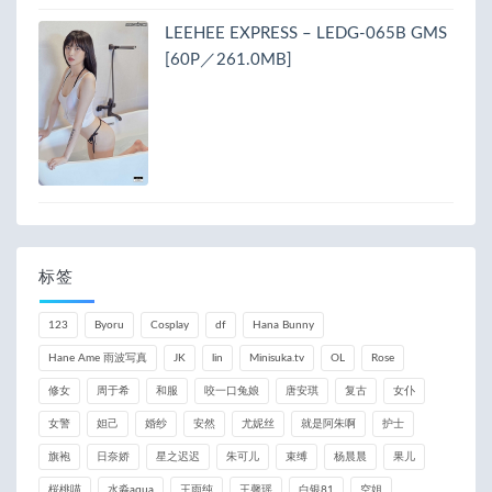
LEEHEE EXPRESS – LEDG-065B GMS
[60P／261.0MB]
标签
123
Byoru
Cosplay
df
Hana Bunny
Hane Ame 雨波写真
JK
lin
Minisuka.tv
OL
Rose
修女
周于希
和服
咬一口兔娘
唐安琪
复古
女仆
女警
妲己
婚纱
安然
尤妮丝
就是阿朱啊
护士
旗袍
日奈娇
星之迟迟
朱可儿
束缚
杨晨晨
果儿
桜桃喵
水淼aqua
王雨纯
王馨瑶
白银81
空姐