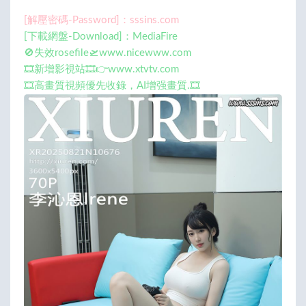
[解壓密碼-Password]：sssins.com
[下載網盤-Download]：MediaFire
🚫失效rosefile🛫www.nicewww.com
🎞️新增影視站🎞️👉www.xtvtv.com
🎞️高畫質視頻優先收錄，AI增强畫質.🎞️