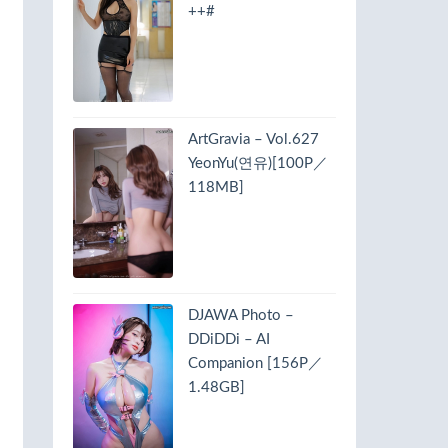
++#
ArtGravia – Vol.627
YeonYu(연유)[100P／
118MB]
DJAWA Photo –
DDiDDi – AI
Companion [156P／
1.48GB]