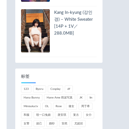
Kang In-kyung (강인
경) – White Sweater
[14P + 1V／
288.0MB]
标签
123
Byoru
Cosplay
df
Hana Bunny
Hane Ame 雨波写真
JK
lin
Minisuka.tv
OL
Rose
修女
周于希
和服
咬一口兔娘
唐安琪
复古
女仆
女警
妲己
婚纱
安然
尤妮丝