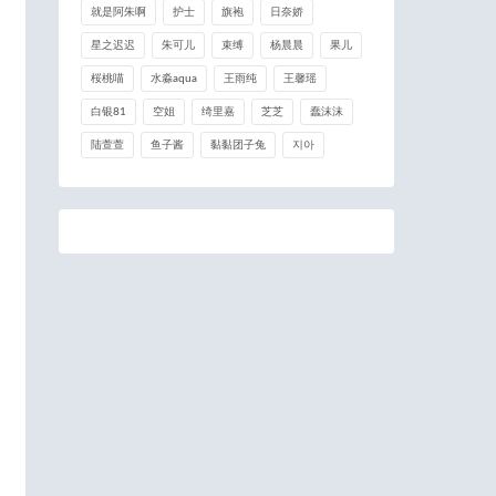
就是阿朱啊
护士
旗袍
日奈娇
星之迟迟
朱可儿
束缚
杨晨晨
果儿
桜桃喵
水淼aqua
王雨纯
王馨瑶
白银81
空姐
绮里嘉
芝芝
蠢沫沫
陆萱萱
鱼子酱
黏黏团子兔
지아