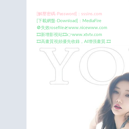
[解壓密碼-Password]：sssins.com
[下載網盤-Download]：MediaFire
🚫失效rosefile🛫www.nicewww.com
🎞️新增影視站🎞️👉www.xtvtv.com
🎞️高畫質視頻優先收錄，AI增强畫質.🎞️