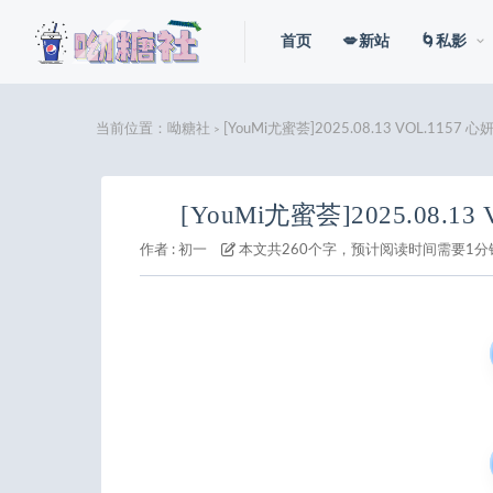
首页
💋新站
🌀私影
当前位置：
呦糖社
[YouMi尤蜜荟]2025.08.13 VOL.1157 
>
[YouMi尤蜜荟]2025.08.1
作者 :
初一
本文共260个字，预计阅读时间需要1分