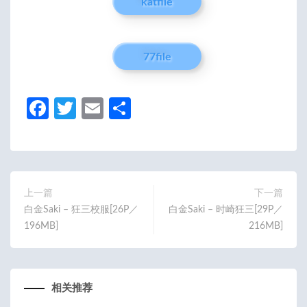
katfile
77file
Fa
T
E
分
ce
w
m
享
b
itt
ail
o
er
o
上一篇
下一篇
白金Saki – 狂三校服[26P／
白金Saki – 时崎狂三[29P／
k
196MB]
216MB]
相关推荐