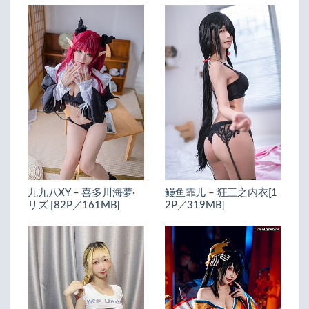
九九八XY – 喜多川海夢·
鳗鱼霏儿 – 狂三之内衣[1
リズ [82P／161MB]
2P／319MB]