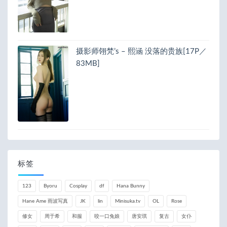
摄影师翎梵’s – 熙涵 没落的贵族[17P／
83MB]
标签
123
Byoru
Cosplay
df
Hana Bunny
Hane Ame 雨波写真
JK
lin
Minisuka.tv
OL
Rose
修女
周于希
和服
咬一口兔娘
唐安琪
复古
女仆