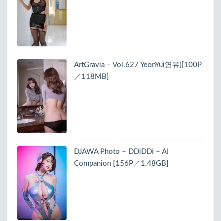
ArtGravia – Vol.627 YeonYu(연유)[100P
／118MB]
DJAWA Photo – DDiDDi – AI
Companion [156P／1.48GB]