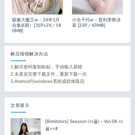
眼酱大魔王w – 24年5月
小仓千代w – 普利茅斯泳
合集(6期）[31P+2V／18
装 [23P／43MB]
0MB]
解压报错解决办法
1.解压密码复制粘贴，手动输入易错
2.未真实完整下载文件，重新下载一次
3.Android与windows系统或软体陈旧
文章展示
[Bimilstory] Seoyool (서율) – Vol.08 서
율++#