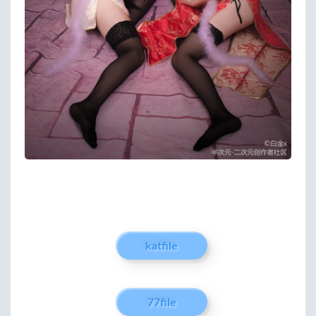
katfile
77file