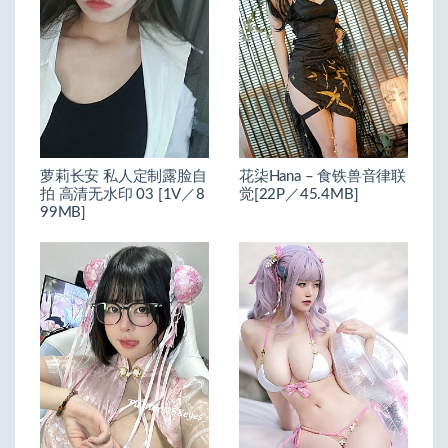
萝莉长安 私人定制露脸自
花柒Hana – 食铁兽音律联
拍 高清无水印 03 [1V／8
觉[22P／45.4MB]
99MB]