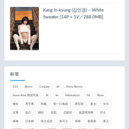
Kang In-kyung (강인경) – White
Sweater [14P + 1V／288.0MB]
标签
123
Byoru
Cosplay
df
Hana Bunny
Hane Ame 雨波写真
JK
lin
Minisuka.tv
OL
Rose
修女
周于希
和服
咬一口兔娘
唐安琪
复古
女仆
女警
妲己
婚纱
安然
尤妮丝
就是阿朱啊
护士
旗袍
日奈娇
星之迟迟
朱可儿
束缚
杨晨晨
果儿