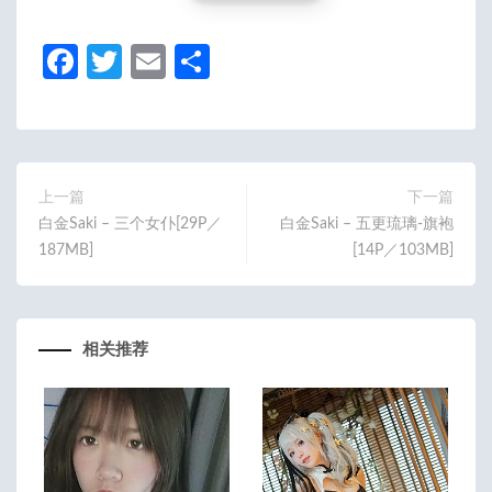
Fa
T
E
分
ce
w
m
享
b
itt
ail
o
er
o
上一篇
下一篇
白金Saki – 三个女仆[29P／
白金Saki – 五更琉璃-旗袍
k
187MB]
[14P／103MB]
相关推荐