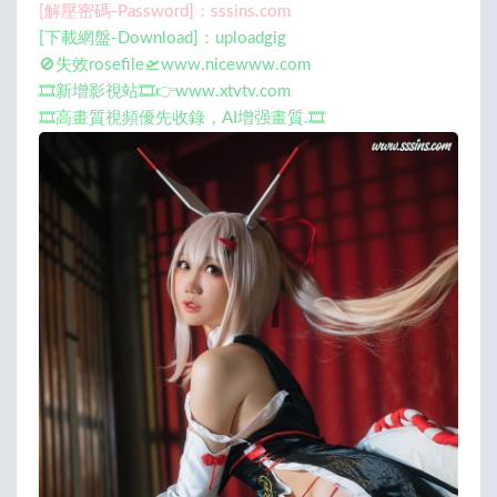
[解壓密碼-Password]：sssins.com
[下載網盤-Download]：uploadgig
🚫失效rosefile🛫www.nicewww.com
🎞️新增影視站🎞️👉www.xtvtv.com
🎞️高畫質視頻優先收錄，AI增强畫質.🎞️