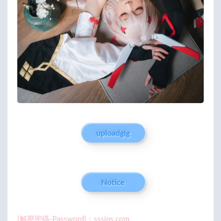
uploadgig
Notice
[解壓密碼-Password]：sssins.com