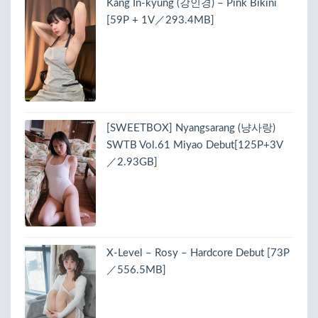
Kang In-kyung (강인경) – Pink Bikini
[59P + 1V／293.4MB]
[SWEETBOX] Nyangsarang (냥사랑)
SWTB Vol.61 Miyao Debut[125P+3V
／2.93GB]
X-Level – Rosy – Hardcore Debut [73P
／556.5MB]