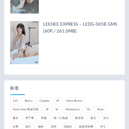
LEEHEE EXPRESS – LEDG-065B GMS
[60P／261.0MB]
标签
123
Byoru
Cosplay
df
Hana Bunny
Hane Ame 雨波写真
JK
lin
Minisuka.tv
OL
Rose
修女
周于希
和服
咬一口兔娘
唐安琪
复古
女仆
女警
妲己
婚纱
安然
尤妮丝
就是阿朱啊
护士