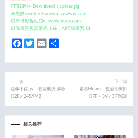
[下載網盤-Download]：uploadgig
🚫失效rosefile🛫www.nicewww.com
🎞️新增影視站🎞️👉www.xtvtv.com
🎞️高畫質視頻優先收錄，AI增强畫質.🎞️
Fa
T
E
分
ce
w
m
享
b
itt
ail
o
er
o
上一篇
下一篇
流年不停_w – 碧蓝航线 赫敏
慕慕Momo – 性愛治療師
k
[32P／245.9MB]
[37P + 3V／3.79GB]
相关推荐