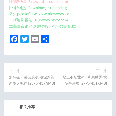
[解壓密碼-Password]：sssins.com
[下載網盤-Download]：uploadgig
🚫失效rosefile🛫www.nicewww.com
🎞️新增影視站🎞️👉www.xtvtv.com
🎞️高畫質視頻優先收錄，AI增强畫質.🎞️
Fa
T
E
分
ce
w
m
享
b
itt
ail
o
er
o
上一篇
下一篇
焖焖碳 – 碧蓝航线-绫波旗袍·
是三不是世w – 和泉纱雾·埃
k
新岁之鬼神 [25P／417.3MB]
罗芒睡衣 [27P／451.6MB]
相关推荐