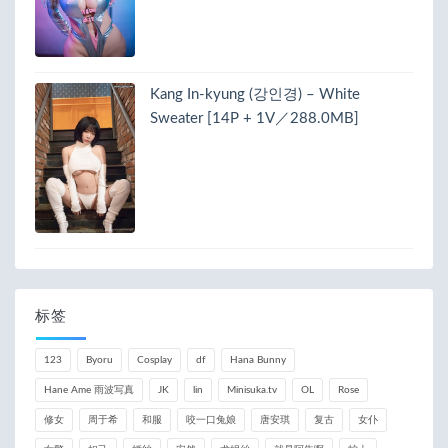
Kang In-kyung (강인경) – White
Sweater [14P + 1V／288.0MB]
标签
123
Byoru
Cosplay
df
Hana Bunny
Hane Ame 雨波写真
JK
lin
Minisuka.tv
OL
Rose
修女
周于希
和服
咬一口兔娘
唐安琪
复古
女仆