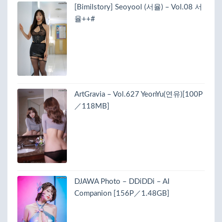
[Bimilstory] Seoyool (서율) – Vol.08 서
율++#
ArtGravia – Vol.627 YeonYu(연유)[100P
／118MB]
DJAWA Photo – DDiDDi – AI
Companion [156P／1.48GB]