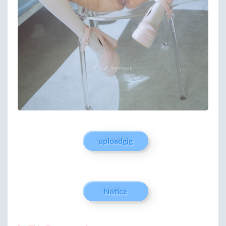
uploadgig
Notice