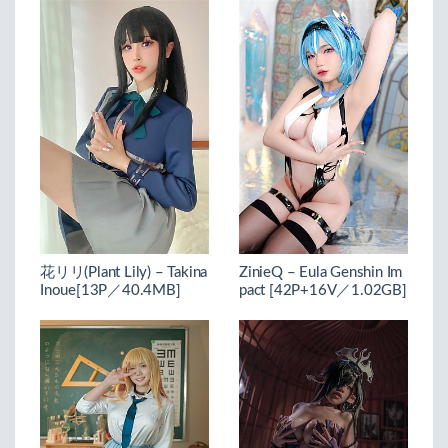
花リリ(Plant Lily) – Takina
ZinieQ – Eula Genshin Im
Inoue[13P／40.4MB]
pact [42P+16V／1.02GB]