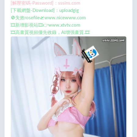
[解壓密碼-Password]：sssins.com
[下載網盤-Download]：uploadgig
🚫失效rosefile🛫www.nicewww.com
🎞️新增影視站🎞️👉www.xtvtv.com
🎞️高畫質視頻優先收錄，AI增强畫質.🎞️