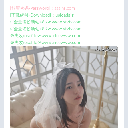
[解壓密碼-Password]：sssins.com
[下載網盤-Download]：uploadgig
✅全量備份新站+8K🛫www.xtvtv.com
✅全量備份新站+8K🛫www.xtvtv.com
🚫失效rosefile🛫www.nicewww.com
🚫失效rosefile🛫www.nicewww.com