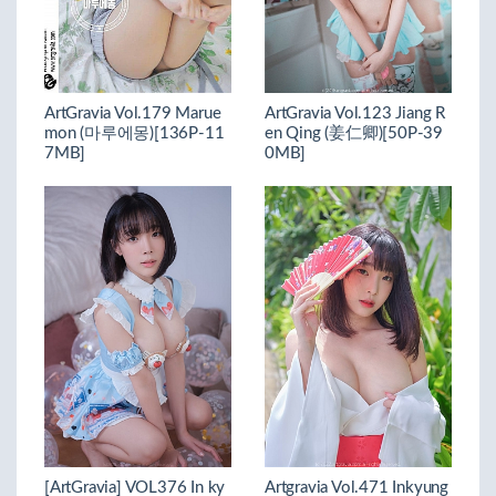
ArtGravia Vol.179 Marue
ArtGravia Vol.123 Jiang R
mon (마루에몽)[136P-11
en Qing (姜仁卿)[50P-39
7MB]
0MB]
[ArtGravia] VOL376 In ky
Artgravia Vol.471 Inkyung