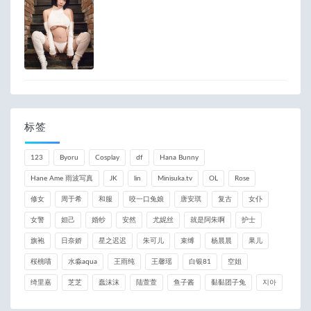
标签
123
Byoru
Cosplay
df
Hana Bunny
Hane Ame 雨波写真
JK
lin
Minisuka.tv
OL
Rose
修女
周于希
和服
咬一口兔娘
唐安琪
复古
女仆
女警
妲己
婚纱
安然
尤妮丝
就是阿朱啊
护士
旗袍
日奈娇
星之迟迟
朱可儿
束缚
杨晨晨
果儿
桜桃喵
水淼aqua
王雨纯
王馨瑶
白银81
空姐
绮里嘉
芝芝
蠢沫沫
陆萱萱
鱼子酱
黏黏团子兔
지아