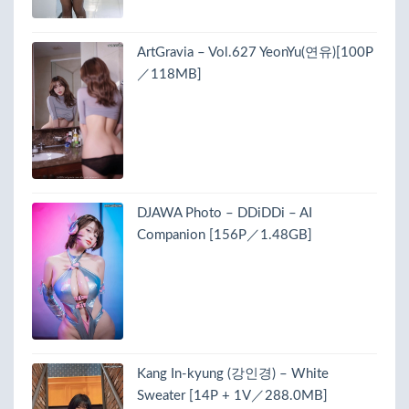
ArtGravia – Vol.627 YeonYu(연유)[100P
／118MB]
DJAWA Photo – DDiDDi – AI
Companion [156P／1.48GB]
Kang In-kyung (강인경) – White
Sweater [14P + 1V／288.0MB]