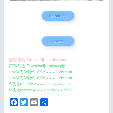
uploadgig
Notice
[解壓密碼-Password]：sssins.com
[下載網盤-Download]：uploadgig
✅全量備份新站+8K🛫www.xtvtv.com
✅全量備份新站+8K🛫www.xtvtv.com
🚫失效rosefile🛫www.nicewww.com
🚫失效rosefile🛫www.nicewww.com
Fa
T
E
分
ce
w
m
享