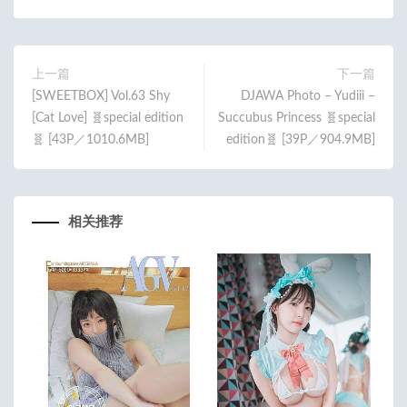
b
itt
ail
o
er
o
上一篇
下一篇
[SWEETBOX] Vol.63 Shy
DJAWA Photo – Yudiii –
k
[Cat Love] 🧬special edition
Succubus Princess 🧬special
🧬 [43P／1010.6MB]
edition🧬 [39P／904.9MB]
相关推荐