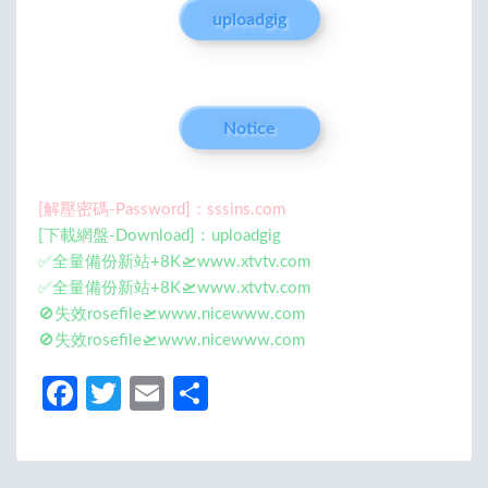
uploadgig
Notice
[解壓密碼-Password]：sssins.com
[下載網盤-Download]：uploadgig
✅全量備份新站+8K🛫www.xtvtv.com
✅全量備份新站+8K🛫www.xtvtv.com
🚫失效rosefile🛫www.nicewww.com
🚫失效rosefile🛫www.nicewww.com
Fa
T
E
分
ce
w
m
享
b
itt
ail