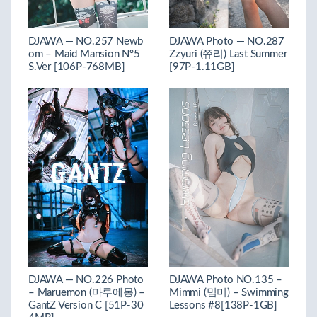
DJAWA — NO.257 Newb
DJAWA Photo — NO.287
om – Maid Mansion Nº5
Zzyuri (쮸리) Last Summer
S.Ver [106P-768MB]
[97P-1.11GB]
DJAWA — NO.226 Photo
DJAWA Photo NO.135 –
– Maruemon (마루에몽) –
Mimmi (밈미) – Swimming
GantZ Version C [51P-30
Lessons #8[138P-1GB]