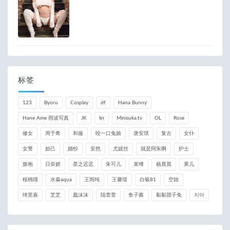
标签
123
Byoru
Cosplay
df
Hana Bunny
Hane Ame 雨波写真
JK
lin
Minisuka.tv
OL
Rose
修女
周于希
和服
咬一口兔娘
唐安琪
复古
女仆
女警
妲己
婚纱
安然
尤妮丝
就是阿朱啊
护士
旗袍
日奈娇
星之迟迟
朱可儿
束缚
杨晨晨
果儿
桜桃喵
水淼aqua
王雨纯
王馨瑶
白银81
空姐
绮里嘉
芝芝
蠢沫沫
陆萱萱
鱼子酱
黏黏团子兔
지아