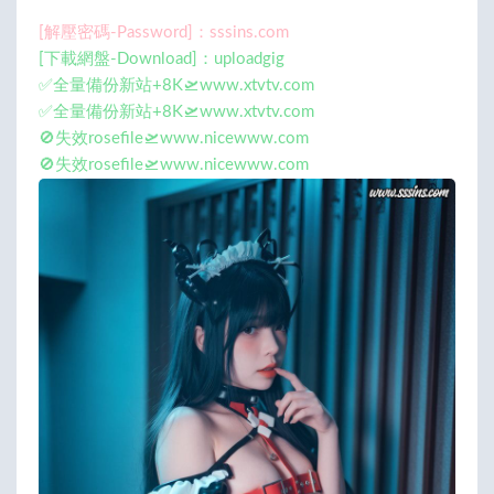
[解壓密碼-Password]：sssins.com
[下載網盤-Download]：uploadgig
✅全量備份新站+8K🛫www.xtvtv.com
✅全量備份新站+8K🛫www.xtvtv.com
🚫失效rosefile🛫www.nicewww.com
🚫失效rosefile🛫www.nicewww.com