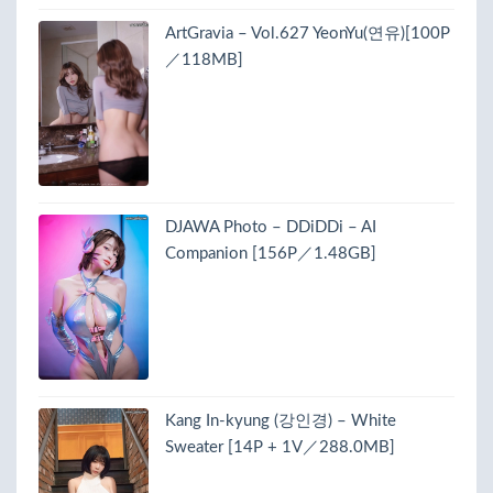
ArtGravia – Vol.627 YeonYu(연유)[100P
／118MB]
DJAWA Photo – DDiDDi – AI
Companion [156P／1.48GB]
Kang In-kyung (강인경) – White
Sweater [14P + 1V／288.0MB]