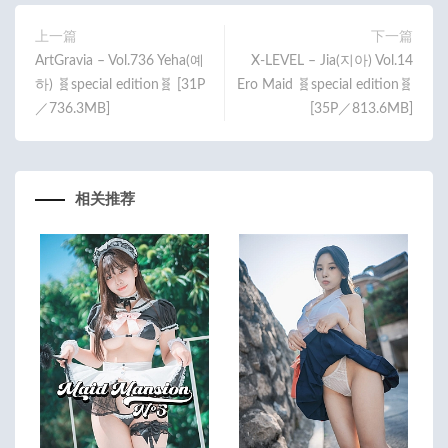
o
er
o
上一篇
下一篇
ArtGravia – Vol.736 Yeha(예
X-LEVEL – Jia(지아) Vol.14
k
하) 🧬special edition🧬 [31P
Ero Maid 🧬special edition🧬
／736.3MB]
[35P／813.6MB]
相关推荐