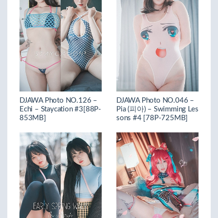
DJAWA Photo NO.126 –
DJAWA Photo NO.046 –
Echi – Staycation #3[88P-
Pia (피아) – Swimming Les
853MB]
sons #4 [78P-725MB]