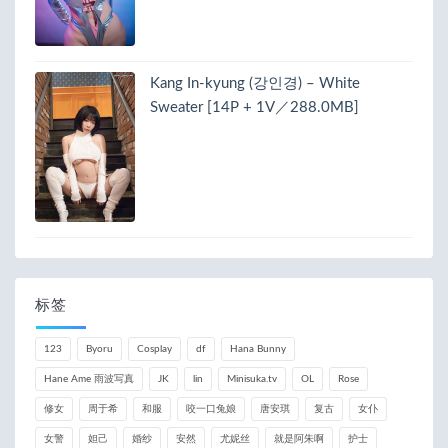
Kang In-kyung (강인경) – White
Sweater [14P + 1V／288.0MB]
标签
123
Byoru
Cosplay
df
Hana Bunny
Hane Ame 雨波写真
JK
lin
Minisuka.tv
OL
Rose
修女
周于希
和服
咬一口兔娘
唐安琪
复古
女仆
女警
妲己
婚纱
安然
尤妮丝
就是阿朱啊
护士