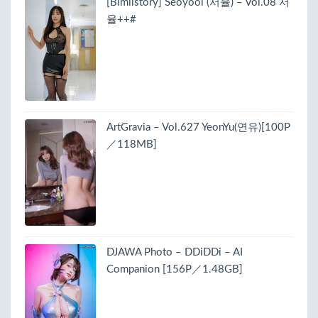
[Bimilstory] Seoyool (서율) – Vol.08 서
율++#
ArtGravia – Vol.627 YeonYu(연유)[100P
／118MB]
DJAWA Photo – DDiDDi – AI
Companion [156P／1.48GB]