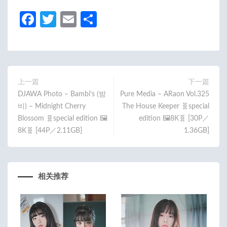
Fa
T
E
分
ce
w
m
享
b
itt
ail
o
er
o
上一篇
下一篇
DJAWA Photo – Bambi’s (밤
Pure Media – ARaon Vol.325
k
비) – Midnight Cherry
The House Keeper 🧬special
Blossom 🧬special edition 🖼️
edition 🖼️8K🧬 [30P／
8K🧬 [44P／2.11GB]
1.36GB]
相关推荐